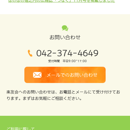
ほのぼの堀之内の広報誌「つなぐ」11月号を掲載しました
2021/11/29
令和４年度からの軽費老人ホーム偕楽荘給食業務委託業者を
公募します
2021/11/01
お問い合わせ
白楽荘デイサービスえがお・ほのぼの空き情報を更新しまし
た（11月1日現在）
042-374-4649
2021/11/01
受付時間 平日9:00~17:00
ほのぼの堀之内11月1日現在の空き状況を掲載しました
メールでのお問い合わせ
2021/11/01
白楽荘デイサービス広報誌「ふるさと」10月号を掲載しまし
た
楽友会へのお問い合わせは、お電話とメールにて受け付けてお
ります。まずはお気軽にご相談ください。
2021/11/01
ほのぼの堀之内の広報誌「つなぐ」10月号を掲載しました
2021/10/01
白楽荘デイサービスえがお・ほのぼの空き情報を更新しまし
ご利用に際して