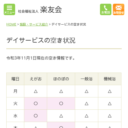
HOME
>
施設・サービス紹介
>
デイサービスの空き状況
デイサービスの空き状況
令和3年11月1日現在の空き情報です。
曜日
えがお
ほのぼの
一般浴
機械浴
月
△
△
△
△
火
〇
〇
△
△
水
〇
△
△
△
木
△
〇
△
△